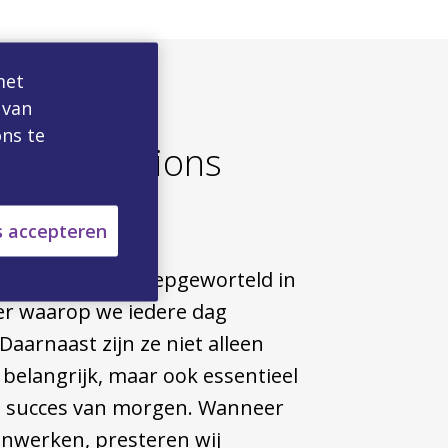
met
 van
ns te
 Expectations
s accepteren
ectations zijn diepgeworteld in
er waarop we iedere dag
Daarnaast zijn ze niet alleen
belangrijk, maar ook essentieel
s succes van morgen. Wanneer
nwerken, presteren wij