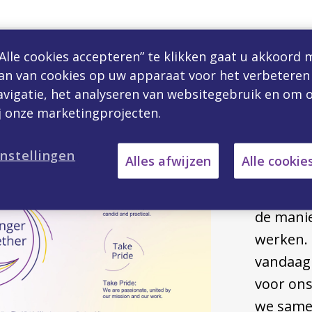
Alle cookies accepteren” te klikken gaat u akkoord 
an van cookies op uw apparaat voor het verbeteren
vigatie, het analyseren van websitegebruik en om o
Onze
j onze marketingprojecten.
nstellingen
Alles afwijzen
Alle cookie
Onze Exp
de mani
werken. 
vandaag 
voor on
we same