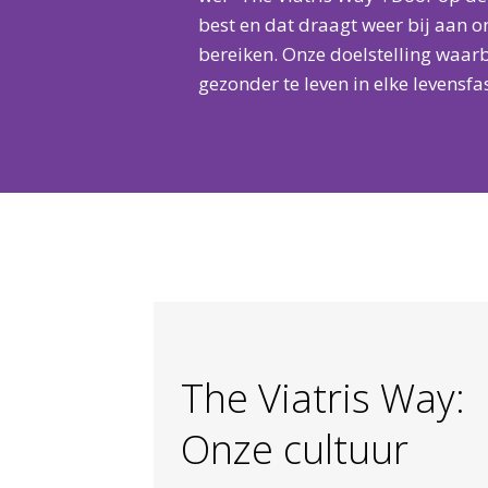
best en dat draagt weer bij aan o
bereiken. Onze doelstelling waarb
gezonder te leven in elke levensfa
The Viatris Way:
Onze cultuur