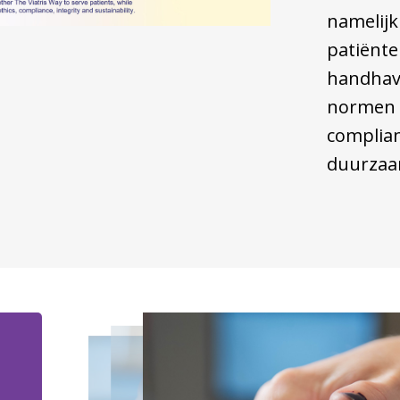
namelijk
patiënte
handhave
normen v
complian
duurzaa