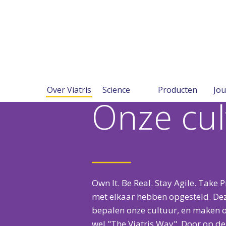
Over Viatris
Science
Producten
Jou
Onze cul
Own It. Be Real. Stay Agile. Take P
met elkaar hebben opgesteld. De
bepalen onze cultuur, en maken o
wel "The Viatris Way". Door op de